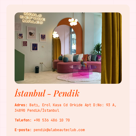
İstanbul - Pendik
Adres:
Batı, Erol Kaya Cd Orkide Apt D:No: 93 A,
34890 Pendik/İstanbul
Telefon:
+90 536 486 10 70
E-posta:
pendik@alabeauteclub.com