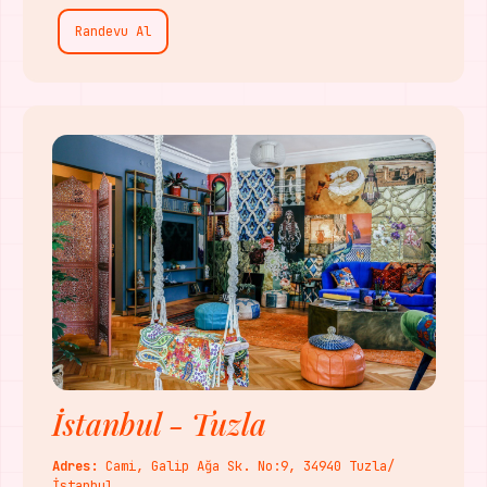
Randevu Al
İstanbul - Tuzla
Adres:
Cami, Galip Ağa Sk. No:9, 34940 Tuzla/
İstanbul