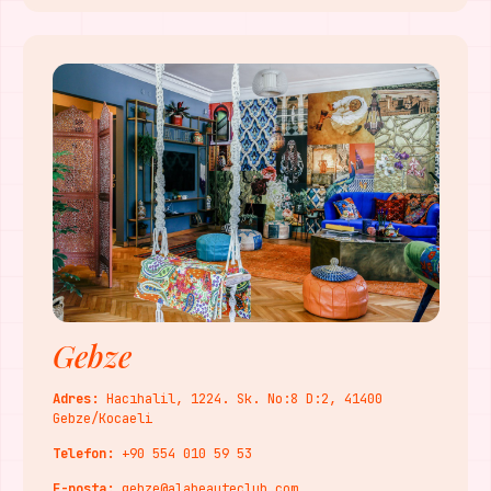
Gebze
Adres:
Hacıhalil, 1224. Sk. No:8 D:2, 41400
Gebze/Kocaeli
Telefon:
+90 554 010 59 53
E-posta:
gebze@alabeauteclub.com