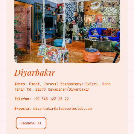
Diyarbakır
Adres:
Fırat, Karayıl Mezopotamya Evleri, Baba
Tahir Cd, 21070 Kayapınar/Diyarbakır
Telefon:
+90 545 163 25 22
E-posta:
diyarbakir@alabeauteclub.com
Randevu Al