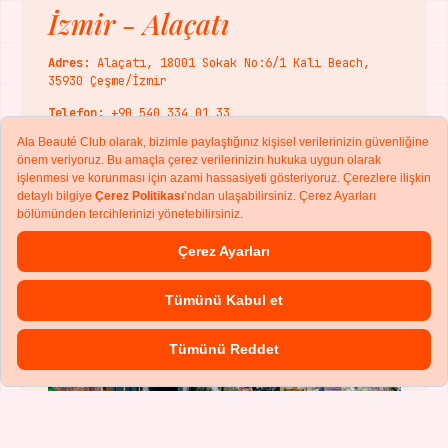
İzmir - Alaçatı
Adres:
Alaçatı, 18001 Sokak No:6/1 Kali Beach,
35930 Çeşme/İzmir
Telefon:
+90 540 334 01 33
E-posta:
mersin@alabeauteclub.com
Randevu Al