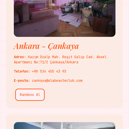
Ankara - Çankaya
Adres:
Kazım Özalp Mah. Reşit Galip Cad. Aksel
Apartmanı No:71/2 Çankaya/Ankara
Telefon:
‎+90 534 455 43 93
E-posta:
cankaya@alabeauteclub.com
Randevu Al