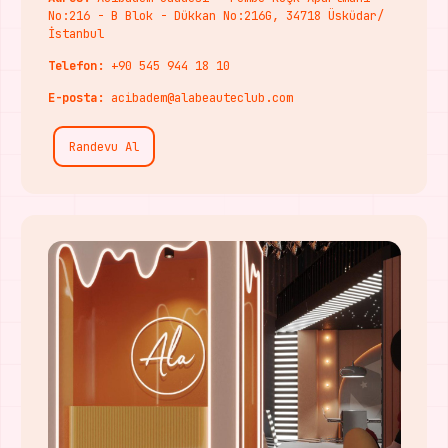
No:216 - B Blok - Dükkan No:216G, 34718 Üsküdar/
İstanbul
Telefon:
+90 545 944 18 10
E-posta:
acibadem@alabeauteclub.com
Randevu Al