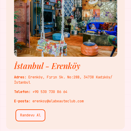
İstanbul - Erenköy
Adres:
Erenköy, Fırın Sk. No:28B, 34738 Kadıköy/
İstanbul
Telefon:
+90 530 730 86 64
E-posta:
erenkoy@alabeauteclub.com
Randevu Al