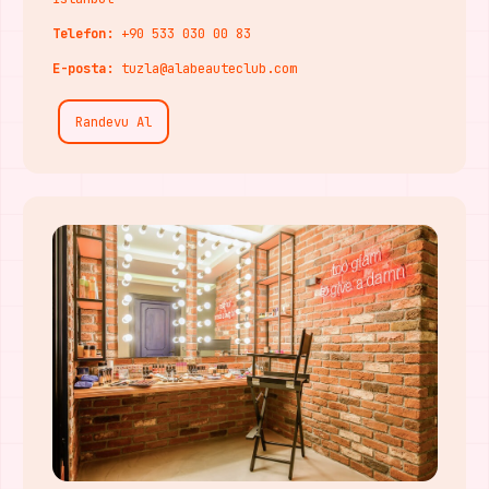
Telefon:
+90 533 030 00 83
E-posta:
tuzla@alabeauteclub.com
Randevu Al